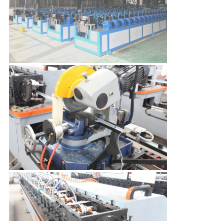
저
희
와
연
락
뉴
스
인
용