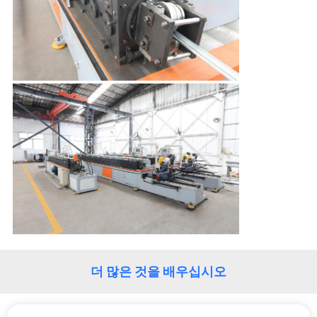
을
요
청
하
십
시
오
사
이
더 많은 것을 배우십시오
트
맵