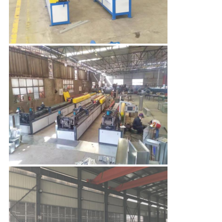
한
것
공
장
투
어
품
질
관
리