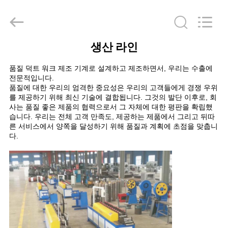
-
2026
JIANGYIN
JACK-
AIVA
MACHINERY
CO.,
생산 라인
LTD.
집
All
Rights
Reserved.
품질 덕트 워크 제조 기계로 설계하고 제조하면서, 우리는 수출에
전문적입니다.
제
품질에 대한 우리의 엄격한 중요성은 우리의 고객들에게 경쟁 우위
를 제공하기 위해 최신 기술에 결합됩니다. 그것의 발단 이후로, 회
품
사는 품질 좋은 제품의 협력으로서 그 자체에 대한 평판을 확립했
습니다. 우리는 전체 고객 만족도, 제공하는 제품에서 그리고 뒤따
른 서비스에서 양쪽을 달성하기 위해 품질과 계획에 초점을 맞춥니
다.
우
리
에
관