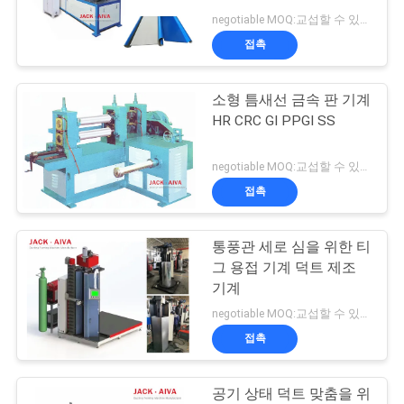
negotiable MOQ:교섭할 수 있습니다
저
접촉
13
희
소형 틈새선 금속 판 기계
와
연성 배관 기계
HR CRC GI PPGI SS
연
negotiable MOQ:교섭할 수 있습니다
락
접촉
뉴
통풍관 세로 심을 위한 티
11
그 용접 기계 덕트 제조
스
직사각형 튜트 제조
기계
negotiable MOQ:교섭할 수 있습니다
코일 라인
인
접촉
용
공기 상태 덕트 맞춤을 위