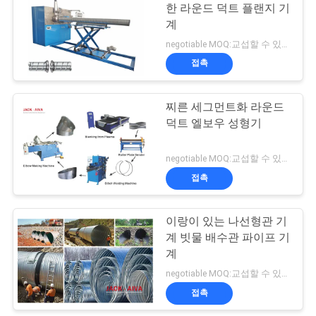
을
한 라운드 덕트 플랜지 기
계
요
11
negotiable MOQ:교섭할 수 있습니다
청
접촉
사각 덕트 제작 기계
하
찌른 세그먼트화 라운드
십
덕트 엘보우 성형기
시
negotiable MOQ:교섭할 수 있습니다
오
접촉
7
이랑이 있는 나선형관 기
사
스파이럴 덕트 기계
계 빗물 배수관 파이프 기
이
계
negotiable MOQ:교섭할 수 있습니다
트
접촉
맵