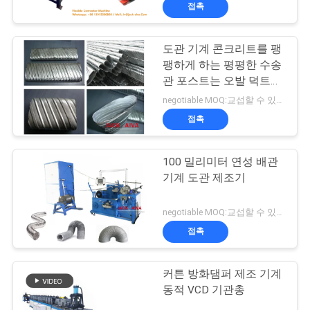
한
접촉
것
도관 기계 콘크리트를 팽
13
팽하게 하는 평평한 수송
공
직사각형 도크트 플
관 포스트는 오발 덕트를
주름지게 했습니다
장
negotiable MOQ:교섭할 수 있습니다
랜지 기계
접촉
투
어
100 밀리미터 연성 배관
기계 도관 제조기
품
4
negotiable MOQ:교섭할 수 있습니다
팽팽하게 만드는 도
질
접촉
관
관 기계를 발표하세
커튼 방화댐퍼 제조 기계
리
동적 VCD 기관총
요