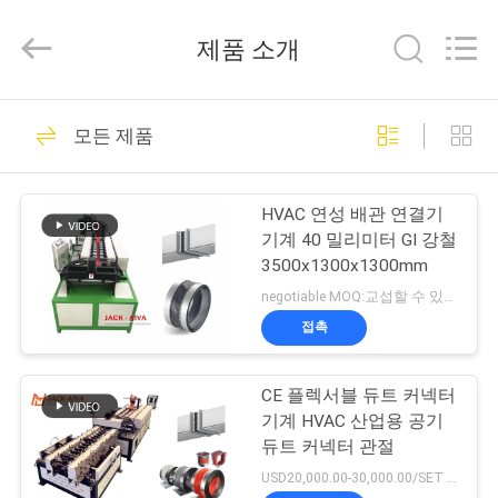
-
2026
JIANGYIN
제품 소개
JACK-
AIVA
MACHINERY
CO.,
LTD.
집
15
All
모든 제품
Rights
Reserved.
덕트 기계
제
HVAC 연성 배관 연결기
품
기계 40 밀리미터 GI 강철
3500x1300x1300mm
negotiable MOQ:교섭할 수 있습니다
우
접촉
12
리
HVAC 덤퍼 제조 기
CE 플렉서블 듀트 커넥터
에
기계 HVAC 산업용 공기
계
관
듀트 커넥터 관절
USD20,000.00-30,000.00/SET MOQ:1