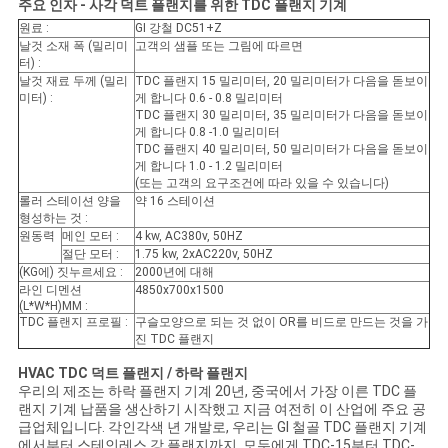
을
주요 인자 - 사각 덕트 플랜지를 위한 TDC 플랜지 기계
원료 :
GI 강철 DC51+Z
요
날것 소재 폭 (밀리미
고객의 샘플 또는 그림에 따르면
터) :
날것 재료 두께 (밀리
TDC 플랜지 15 밀리미터, 20 밀리미터가 다음을 돋보이
청
미터) :
게 합니다 0.6 - 0.8 밀리미터
TDC 플랜지 30 밀리미터, 35 밀리미터가 다음을 돋보이
하
게 합니다 0.8 -1.0 밀리미터
TDC 플랜지 40 밀리미터, 50 밀리미터가 다음을 돋보이
십
게 합니다 1.0 - 1.2 밀리미터
(또는 고객의 요구조건에 따라 있을 수 있습니다)
롤러 스테이션 양을
약 16 스테이션
시
형성하는 것 :
원동력
메인 모터 :
4 kw, AC380v, 50HZ
오
절단 모터 :
1.75 kw, 2xAC220v, 50HZ
(KG에) 짓누르세요 :
2000년에 대해
라인 디멘션
4850x700x1500
(L*W*H)MM :
사
TDC 플랜지 프로필 :
구슬모양으로 되는 것 없이 OR를 비드로 만드는 것을 가
진 TDC 플랜지
이
HVAC TDC 덕트 플랜지 / 하락 플랜지
우리의 제조는 하락 플랜지 기계 20년, 중국에서 가장 이른 TDC 플
트
랜지 기계 납품을 생산하기 시작했고 지금 여전히 이 산업에 주요 공
급업체입니다. 각인각색 년 개발로, 우리는 GI 철골 TDC 플랜지 기계
맵
에서부터 스테인레스 강 플랜지까지, 모두에게 TDC-15부터 TDC-