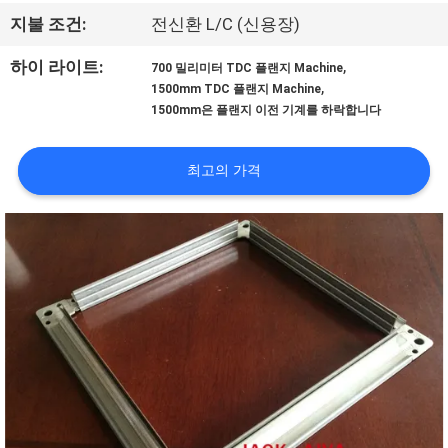
한
지불 조건:
전신환 L/C (신용장)
것
,
하이 라이트:
700 밀리미터 TDC 플랜지 Machine
,
1500mm TDC 플랜지 Machine
공
1500mm은 플랜지 이전 기계를 하락합니다
장
최고의 가격
투
어
품
질
관
리