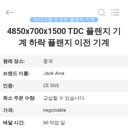
-
2026
JIANGYIN
JACK-
AIVA
직사각형 도크트 플랜지 기계
MACHINERY
CO.,
LTD.
4850x700x1500 TDC 플랜지 기
집
All
Rights
Reserved.
계 하락 플랜지 이전 기계
제
품
원래 장소:
중국
Jack-Aiva
브랜드 이름:
우
CE SGS
인증:
리
최소 주문 수량:
교섭할 수 있습니다
에
negotiable
가격:
관
배달 시간:
60 작업 일