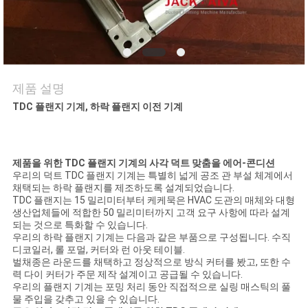
저
희
와
제품 설명
연
TDC 플랜지 기계, 하락 플랜지 이전 기계
락
제품을 위한 TDC 플랜지 기계의 사각 덕트 맞춤을 에어-콘디션
우리의 덕트 TDC 플랜지 기계는 특별히 넓게 공조 관 부설 체계에서
뉴
채택되는 하락 플랜지를 제조하도록 설계되었습니다.
TDC 플랜지는 15 밀리미터부터 케케묵은 HVAC 도관의 매체와 대형
스
생산업체들에 적합한 50 밀리미터까지 고객 요구 사항에 따라 설계
되는 것으로 특화할 수 있습니다.
우리의 하락 플랜지 기계는 다음과 같은 부품으로 구성됩니다. 수직
디코일러, 롤 포멀, 커터와 런 아웃 테이블.
인
벌채종은 라운드를 채택하고 정상적으로 방식 커터를 봤고, 또한 수
력 다이 커터가 주문 제작 설계이고 공급될 수 있습니다.
용
우리의 플랜지 기계는 포밍 처리 동안 직접적으로 실링 매스틱의 풀
물 주입을 갖추고 있을 수 있습니다.