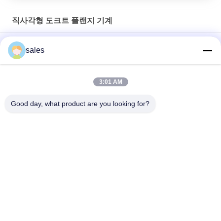
직사각형 도크트 플랜지 기계
스테인레스 강 롤 포멀 TDC 플랜지 기계 22 스테이션
sales
플랜지 롤 포멀 기계 TDC 플랜지 기계를 밟고 미끄러져 넘어지세
요
3:01 AM
GI 강철 DC51+Z 롤 성형기 TDC 플랜지 기계 16 스테이션
Good day, what product are you looking for?
모든
덕트 기계
HVAC 덤퍼 제조 기계
직사각형 도크트 플
팽팽하게 만드는 도
랜지 기계
관 기계를 발표하세
요
직사각형 튜트 제조 
연성 배관 기계
코일 라인