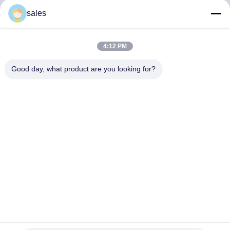
한
sales
것
4:12 PM
공
Good day, what product are you looking for?
장
투
어
품
질
관
HVAC 원형 덕트 엘보 성형 기계 | 분할 및 고어 엘보우 생산
리
라인