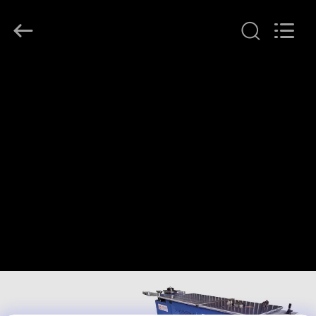
-
2026
JIANGYIN
JACK-
AIVA
MACHINERY
CO.,
LTD.
집
All
Rights
Reserved.
제
품
우
리
에
관