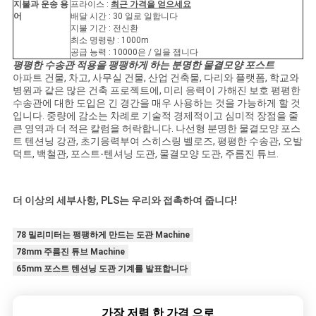
지불과 운송 용
프라이스 :
최근 가격을 얻으세요
어
배달 시간 : 30 일로 일합니다
지불 기간 : 전신환
PRIVACY
최소 명령량 : 1000m
공급 능력 : 10000은 / 일을 잽니다
POLICY
평평한 수송관 적용을 팽팽하게 하는 분명한 물결모양 포스트
아파트 건물, 차고, 사무실 건물, 산업 건축물, 다리와 플랫폼, 학교와
병원과 같은 많은 건축 프로젝트에, 미리 응력이 가해진 보호 평평한
수송관에 대한 도입은 긴 경간을 매우 사용하는 것을 가능하게 할 것
입니다. 중량에 감소는 차례로 기술적 경제적이고 심미적 장점을 줄
큰 영역과 더 적은 칼럼을 허락합니다. 나선형 분명한 물결모양 포스
트 텐션닝 강관, 초기응력부여 스히스링 벨로즈, 평평한 수송관, 오발
덕트, 백철관, 포스트-텐셔닝 도관, 물결모양 도관, 주름진 튜브.
더 이상의 세부사항, PLS는 우리와 접촉하여 줍니다!
78 밀리미터는 팽팽하게 만드는 도관 Machine
78mm 주름진 튜브 Machine
65mm 포스트 텐션닝 도관 기계를 발표합니다
가장 저렴 한 가격 으로