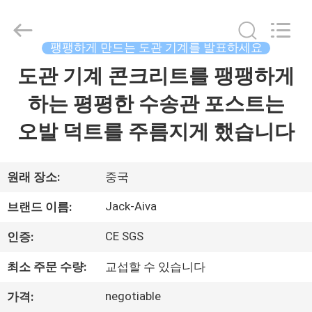
-
2026
JIANGYIN
JACK-
AIVA
팽팽하게 만드는 도관 기계를 발표하세요
MACHINERY
CO.,
LTD.
도관 기계 콘크리트를 팽팽하게
집
All
Rights
Reserved.
하는 평평한 수송관 포스트는
제
오발 덕트를 주름지게 했습니다
품
원래 장소:
중국
우
Jack-Aiva
브랜드 이름:
리
CE SGS
인증:
에
최소 주문 수량:
교섭할 수 있습니다
관
negotiable
가격: