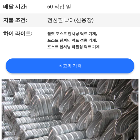
한
배달 시간:
60 작업 일
것
지불 조건:
전신환 L/C (신용장)
공
,
하이 라이트:
플랫 포스트 텐셔닝 덕트 기계
,
포스트 텐셔닝 덕트 성형 기계
장
포스트 텐셔닝 타원형 덕트 기계
투
최고의 가격
어
품
질
관
리