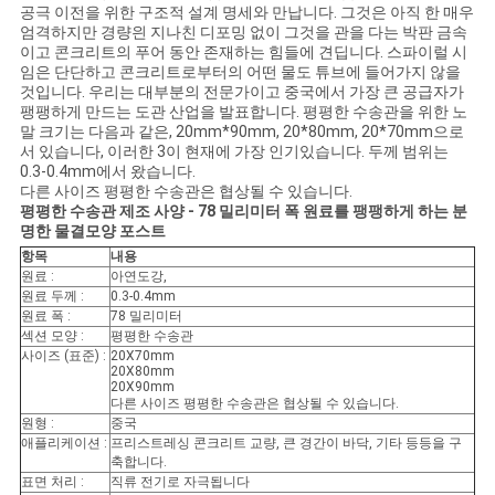
을
공극 이전을 위한 구조적 설계 명세와 만납니다. 그것은 아직 한 매우
엄격하지만 경량읜 지나친 디포밍 없이 그것을 관을 다는 박판 금속
요
이고 콘크리트의 푸어 동안 존재하는 힘들에 견딥니다. 스파이럴 시
임은 단단하고 콘크리트로부터의 어떤 물도 튜브에 들어가지 않을
것입니다. 우리는 대부분의 전문가이고 중국에서 가장 큰 공급자가
청
팽팽하게 만드는 도관 산업을 발표합니다. 평평한 수송관을 위한 노
말 크기는 다음과 같은, 20mm*90mm, 20*80mm, 20*70mm으로
하
서 있습니다, 이러한 3이 현재에 가장 인기있습니다. 두께 범위는
0.3-0.4mm에서 왔습니다.
십
다른 사이즈 평평한 수송관은 협상될 수 있습니다.
평평한 수송관 제조 사양 - 78 밀리미터 폭 원료를 팽팽하게 하는 분
시
명한 물결모양 포스트
항목
내용
오
원료 :
아연도강,
원료 두께 :
0.3-0.4mm
원료 폭 :
78 밀리미터
섹션 모양 :
평평한 수송관
사
사이즈 (표준) :
20X70mm
20X80mm
20X90mm
이
다른 사이즈 평평한 수송관은 협상될 수 있습니다.
원형 :
중국
트
애플리케이션 :
프리스트레싱 콘크리트 교량, 큰 경간이 바닥, 기타 등등을 구
축합니다.
맵
표면 처리 :
직류 전기로 자극됩니다