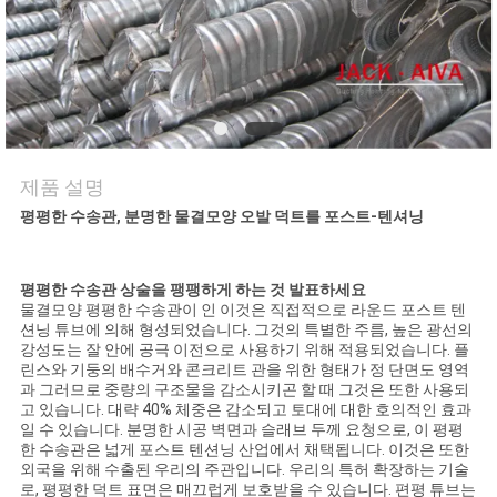
저
희
와
연
제품 설명
락
평평한 수송관, 분명한 물결모양 오발 덕트를 포스트-텐셔닝
평평한 수송관 상술을 팽팽하게 하는 것 발표하세요
뉴
물결모양 평평한 수송관이 인 이것은 직접적으로 라운드 포스트 텐
션닝 튜브에 의해 형성되었습니다. 그것의 특별한 주름, 높은 광선의
스
강성도는 잘 안에 공극 이전으로 사용하기 위해 적용되었습니다. 플
린스와 기둥의 배수거와 콘크리트 관을 위한 형태가 정 단면도 영역
과 그러므로 중량의 구조물을 감소시키곤 할 때 그것은 또한 사용되
고 있습니다. 대략 40% 체중은 감소되고 토대에 대한 호의적인 효과
인
일 수 있습니다. 분명한 시공 벽면과 슬래브 두께 요청으로, 이 평평
한 수송관은 넓게 포스트 텐션닝 산업에서 채택됩니다. 이것은 또한
용
외국을 위해 수출된 우리의 주관입니다. 우리의 특허 확장하는 기술
로, 평평한 덕트 표면은 매끄럽게 보호받을 수 있습니다. 편평 튜브는