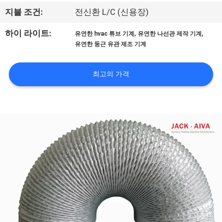
한
지불 조건:
전신환 L/C (신용장)
것
,
,
하이 라이트:
유연한 hvac 튜브 기계
유연한 나선관 제작 기계
유연한 둥근 유관 제조 기계
공
장
최고의 가격
투
어
품
질
관
리