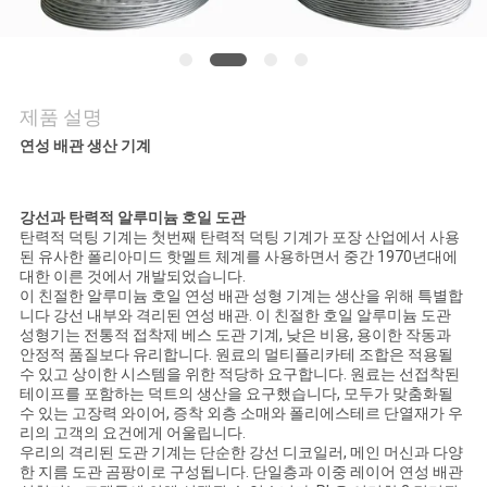
저
희
제품 설명
와
연성 배관 생산 기계
연
락
강선과 탄력적 알루미늄 호일 도관
탄력적 덕팅 기계는 첫번째 탄력적 덕팅 기계가 포장 산업에서 사용
된 유사한 폴리아미드 핫멜트 체계를 사용하면서 중간 1970년대에
대한 이른 것에서 개발되었습니다.
뉴
이 친절한 알루미늄 호일 연성 배관 성형 기계는 생산을 위해 특별합
니다 강선 내부와 격리된 연성 배관. 이 친절한 호일 알루미늄 도관
스
성형기는 전통적 접착제 베스 도관 기계, 낮은 비용, 용이한 작동과
안정적 품질보다 유리합니다. 원료의 멀티플리카테 조합은 적용될
수 있고 상이한 시스템을 위한 적당하 요구합니다. 원료는 선접착된
테이프를 포함하는 덕트의 생산을 요구했습니다, 모두가 맞춤화될
인
수 있는 고장력 와이어, 증착 외층 소매와 폴리에스테르 단열재가 우
리의 고객의 요건에게 어울립니다.
용
우리의 격리된 도관 기계는 단순한 강선 디코일러, 메인 머신과 다양
한 지름 도관 곰팡이로 구성됩니다. 단일층과 이중 레이어 연성 배관