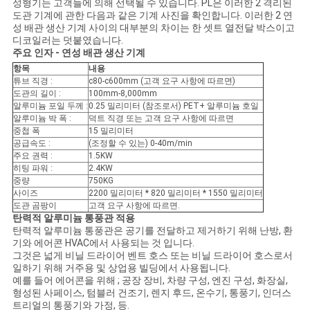
성형기는 고객들에 의해 선택될 수 있습니다. PL은 이러한 2 격리된
을
도관 기계에 관한 다음과 같은 기계 사진을 확인합니다. 이러한 2 연
성 배관 생산 기계 사이의 대부분의 차이는 한 셋트 열전달 박스이고
요
디코일러는 덧붙였습니다.
주요 인자 - 연성 배관 생산 기계
청
항목
내용
튜브 직경 :
c80-c600mm (고객 요구 사항에 따르면)
하
도관의 길이 :
100mm-8,000mm
알루미늄 포일 두께 :
0.25 밀리미터 (참조로서) PET+ 알루미늄 호일
십
알루미늄 박 폭 :
덕트 직경 또는 고객 요구 사항에 따르면
중첩 폭
15 밀리미터
시
공급속도 :
(조정할 수 있는) 0-40m/min
주요 권력 :
1.5KW
히팅 파워 :
2.4KW
오
중량
750KG
사이즈
2200 밀리미터 * 820 밀리미터 * 1550 밀리미터
도관 곰팡이
고객 요구 사항에 따르면.
사
탄력적 알루미늄 통풍관 적용
탄력적 알루미늄 통풍관은 공기를 전달하고 제거하기 위해 난방, 환
기와 에어콘 HVAC에서 사용되는 것 입니다.
이
그것은 넓게 비닐 드라이어 벤트 호스 또는 비닐 드라이어 호스로서
일하기 위해 거주용 및 상업용 빌딩에서 사용됩니다.
트
예를 들어 에어콘을 위해 ; 공장 장비, 차량 구성, 엔진 구성, 화장실,
형성된 사페이스, 텀블러 건조기, 렌지 후드, 온수기, 통풍기, 인더스
맵
트리얼의 통풍기와 가정, 등.