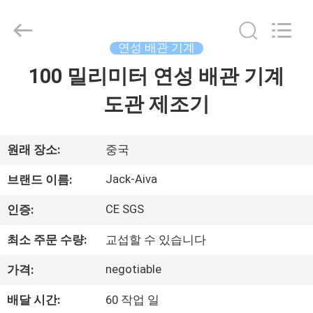
-
2026
JIANGYIN
JACK-
AIVA
연성 배관 기계
MACHINERY
CO.,
LTD.
100 밀리미터 연성 배관 기계
집
All
Rights
Reserved.
도관 제조기
제
품
원래 장소:
중국
Jack-Aiva
브랜드 이름:
우
CE SGS
인증:
리
최소 주문 수량:
교섭할 수 있습니다
에
negotiable
가격:
관
배달 시간:
60 작업 일