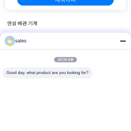
연성 배관 기계
100 밀리미터 연성 배관 기계 도관 제조기
sales
유연한 도크트 엔드 라인링 머신.
10:34 AM
PVC 광섬유 심선 글라스 연성 배관은 0.25 밀리미터를 기계화합니
다
Good day, what product are you looking for?
모든
덕트 기계
HVAC 덤퍼 제조 기계
직사각형 도크트 플
팽팽하게 만드는 도
랜지 기계
관 기계를 발표하세
요