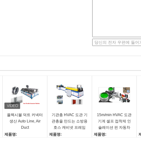
플렉시블 덕트 커넥터
기관총 HVAC 도관 기
15m/min HVAC 도관
생산 Auto Line, Air
관총을 만드는 소방용
기계 셀프 접착제 인
Duct
호스 캐비넷 프레임
슐레이션 핀 자동차
생산 라인
제품명:
제품명:
제품명:
유연한 커넥터 제작 기계
소방 호스 캐비닛 프레임
자체 접착 절연 핀 자동