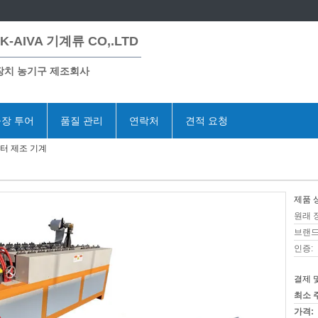
K-AIVA 기계류 CO,.LTD
장치 농기구 제조회사
장 투어
품질 관리
연락처
견적 요청
터 제조 기계
제품 
원래 
브랜드
인증:
결제 
최소 
가격: