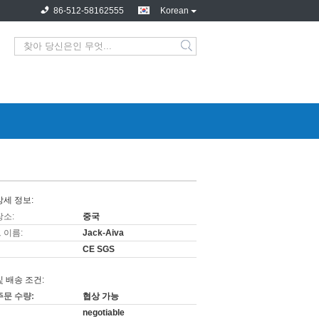
86-512-58162555
Korean
상세 정보:
장소:
중국
 이름:
Jack-Aiva
CE SGS
및 배송 조건:
주문 수량:
협상 가능
negotiable