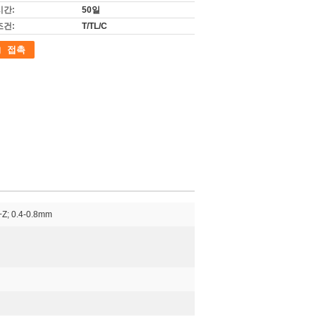
시간:
50일
조건:
T/TL/C
접촉
; 0.4-0.8mm