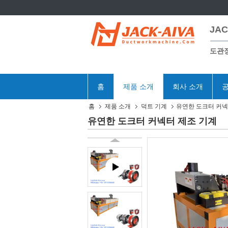
JAC
도관
홈
제품 소개
회사 소개
공
홈
제품 소개
덕트 기계
유연한 도크터 커넥
유연한 도크터 커넥터 제조 기계