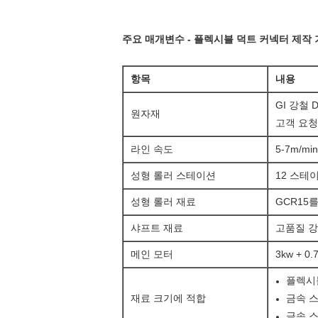
주요 매개변수 - 플렉시블 덕트 커넥터 제작
항목
내용
GI 강철 D
원자재
고객 요청
라인 속도
5-7m/min
성형 롤러 스테이션
12 스테
성형 롤러 재료
GCR15를
샤프트 재료
고품질 강철
메인 모터
3kw + 0.
플렉시블
재료 크기에 적합
금속 스
금속 스