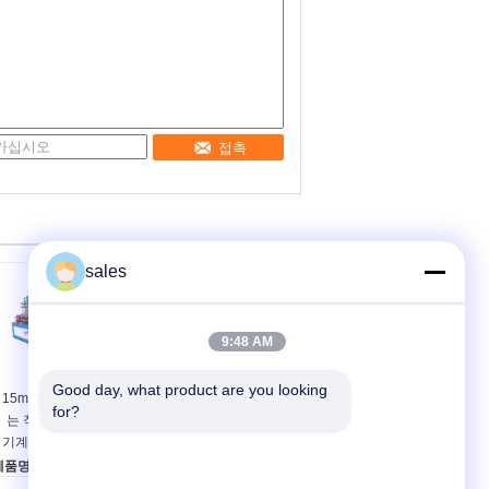
접촉
sales
9:48 AM
Good day, what product are you looking 
15m/min HVAC 덕트
Ｃ 채널 성형기 HVAC
for?
는 직사각형 소음기
도관 기관총은 아연도
기계를 기계화합니다
강 유니스트러트 과중
한 업무 2.0 밀리미터
제품명:
상품 이름:
2.5 밀리미터를 배열
기계를 만드는 소음 감쇠
슬롯 아연도강 유니스트