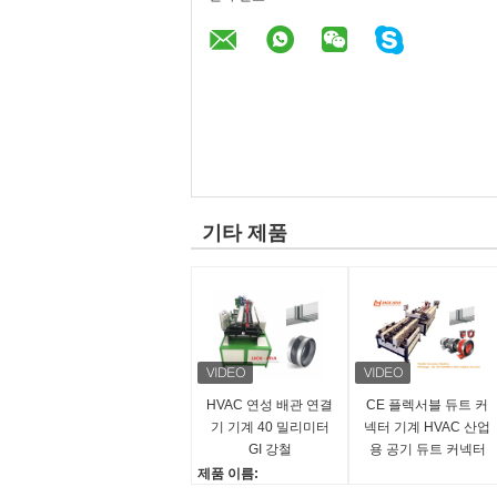
기타 제품
HVAC 연성 배관 연결
CE 플렉서블 듀트 커
기 기계 40 밀리미터
넥터 기계 HVAC 산업
GI 강철
용 공기 듀트 커넥터
3500x1300x1300mm
관절
제품 이름:
플렉시블 커넥터 머신