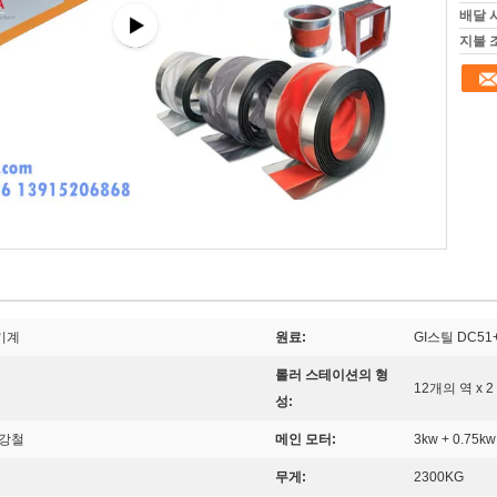
배달 
지불 
기계
원료:
GI스틸 DC51+Z
롤러 스테이션의 형
12개의 역 x 2
성:
 강철
메인 모터:
3kw + 0.75kw
무게:
2300KG