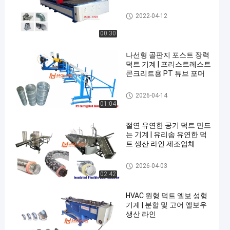
엽금속 도관 제조 장비
2022-04-12
00:30
나선형 골판지 포스트 장력
덕트 기계 | 프리스트레스트
콘크리트용 PT 튜브 포머
팽팽하게 만드는 도관 기계를
2026-04-14
발표하세요
01:04
절연 유연한 공기 덕트 만드
는 기계 | 유리솜 유연한 덕
트 생산 라인 제조업체
연성 배관 기계
2026-04-03
02:42
HVAC 원형 덕트 엘보 성형
기계 | 분할 및 고어 엘보우
생산 라인