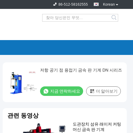
86-512-58162555
Korean
저항 공기 점 용접기 금속 판 기계 DN 시리즈
지금 연락하세요
더 알아보기
관련 동영상
도관장치 섬유 래이저 커팅
머신 금속 판 기계