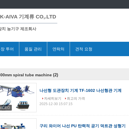
K-AIVA 기계류 CO,.LTD
장치 농기구 제조회사
장 투어
품질 관리
연락처
견적 요청
(2)
00mm spiral tube machine
나선형 도관장치 기계 TF-1602 나선형관 기계
자세히보기
최고의 가격
2025-12-30 15:07:15
구리 와이어 나선 PU 탄력적 공기 덕트관 성형기