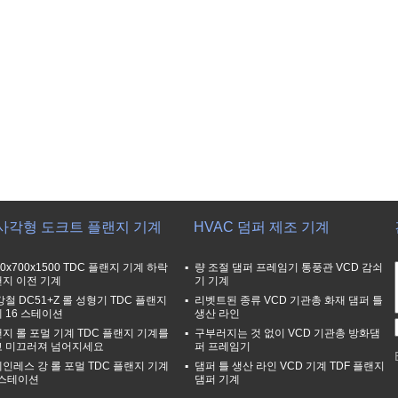
사각형 도크트 플랜지 기계
HVAC 덤퍼 제조 기계
50x700x1500 TDC 플랜지 기계 하락
량 조절 댐퍼 프레임기 통풍관 VCD 감쇠
지 이전 기계
기 기계
 강철 DC51+Z 롤 성형기 TDC 플랜지
리벳트된 종류 VCD 기관총 화재 댐퍼 틀
 16 스테이션
생산 라인
지 롤 포멀 기계 TDC 플랜지 기계를
구부러지는 것 없이 VCD 기관총 방화댐
고 미끄러져 넘어지세요
퍼 프레임기
인레스 강 롤 포멀 TDC 플랜지 기계
댐퍼 틀 생산 라인 VCD 기계 TDF 플랜지
 스테이션
댐퍼 기계