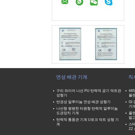
연성 배관 기계
직
구리 와이어 나선 PU 탄력적 공기 덕트관
48
성형기
플랜
반경성 알루미늄 연성 배관 성형기
GI
기계
나선형 평평한 타원형 탄력적 알루미늄
도관장치 기계
플랜
밟
탄력적 통풍관 기계 U로크 덕트 성형 기
계
스테
22