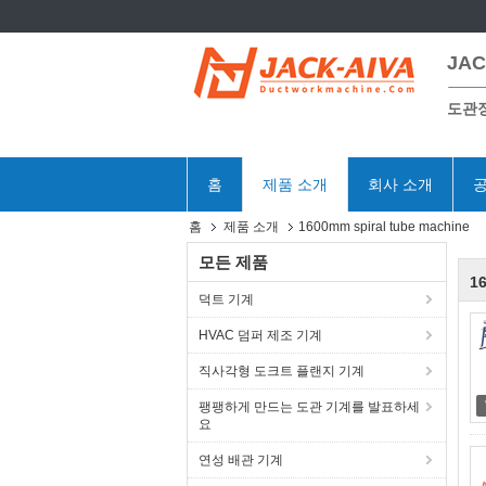
JAC
도관
홈
제품 소개
회사 소개
공
홈
제품 소개
1600mm spiral tube machine
모든 제품
16
덕트 기계
HVAC 덤퍼 제조 기계
직사각형 도크트 플랜지 기계
팽팽하게 만드는 도관 기계를 발표하세
요
연성 배관 기계