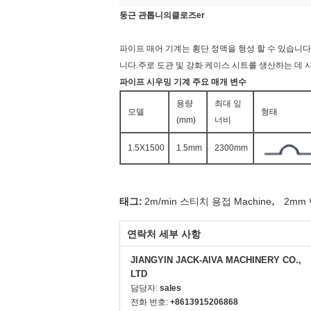
둥근 관
톱니
의
클로즈
er
파이프 매어 기계는 횡단 정맥을 형성 할 수 있습니다
니다.주로 도관 및 강화 케이스 시트를 생산하는 데 
파이프 시우밍 기계 주요 매개 변수
용량
최대 잎
모델
형태
(mm)
너비
1.5X1500
1.5mm
2300mm
,
태그:
2m/min 스티치 용접 Machine
2mm 
연락처 세부 사항
JIANGYIN JACK-AIVA MACHINERY CO.,
LTD
담당자:
sales
전화 번호:
+8613915206868