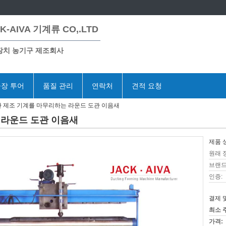
K-AIVA 기계류 CO,.LTD
장치 농기구 제조회사
장 투어
품질 관리
연락처
견적 요청
관 제조 기계를 마무리하는 라운드 도관 이음새
 라운드 도관 이음새
제품 
원래 
브랜드
인증:
결제 
최소 
가격: