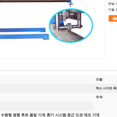
배달 
지불 
모델:
맥스 시이트 폭
무게:
수평형 원형 튜트 폼링 기계
환기 시스템 둥근 도관 제조 기계
,
,