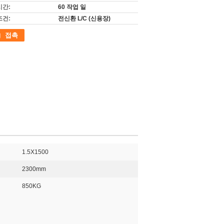
시간:
60 작업 일
조건:
전신환 L/C (신용장)
접촉
1.5X1500
:
2300mm
850KG