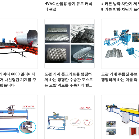
HVAC 산업용 공기 듀트 커넥
# 커튼 방화 차단기 제
터 관절
# 커튼 방화 차단기 프
동 생산 라인
밀리미터 6000 밀리미터
도관 기계 콘크리트를 팽팽하
도관 기계 주름진 튜브
거 나선형관 기계를 주
게 하는 평평한 수송관 포스트
팽팽하게 하는 더블 락
 했습니다
는 오발 덕트를 주름지게 했습
니다