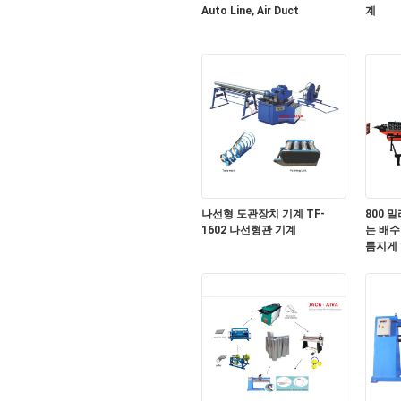
Auto Line, Air Duct
계
나선형 도관장치 기계 TF-
800 
1602 나선형관 기계
는 배수
름지게