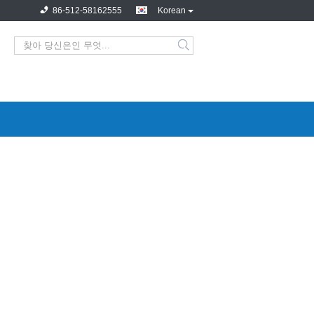
86-512-58162555
Korean