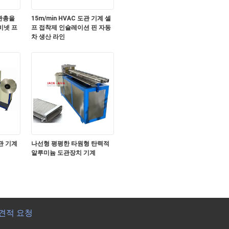
기관총을
15m/min HVAC 도관 기계 셀
비넷 프
프 접착제 인슐레이션 핀 자동
차 생산 라인
관 기계
나선형 평평한 타원형 탄력적
알루미늄 도관장치 기계
견적 요청