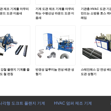
관 제조 기계를 마무리
기계 도관 제조 기계를 마무리
기관총 HVAC 도관 
운드 도관 이음새
하는 수평선상 라운드 도관 이
만드는 소방용 호스 캐
음새
레임
 강철 플랜지 기계를 줄
반경성 알루미늄 연성 배관 성
스테인레스 강 연성 배
도 철 펀칭
형기
도관 성형기
사각형 도크트 플랜지 기계
HVAC 덤퍼 제조 기계