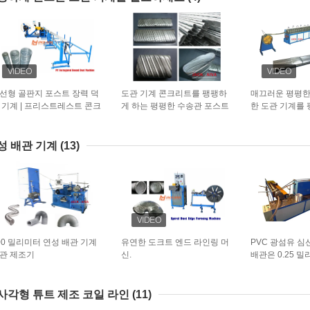
선형 골판지 포스트 장력 덕
도관 기계 콘크리트를 팽팽하
매끄러운 평평한
 기계 | 프리스트레스트 콘크
게 하는 평평한 수송관 포스트
한 도관 기계를
트용 PT 튜브 포머
는 오발 덕트를 주름지게 했습
오발 덕트 포스
니다
성 배관 기계
(13)
00 밀리미터 연성 배관 기계
유연한 도크트 엔드 라인링 머
PVC 광섬유 심
관 제조기
신.
배관은 0.25 
화합니다
사각형 튜트 제조 코일 라인
(11)