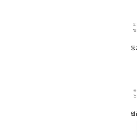
찌
엘
둥
통
접
엽