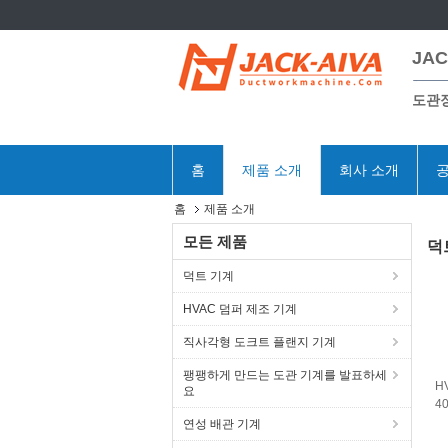
JAC
도관
홈
제품 소개
회사 소개
공
홈
제품 소개
모든 제품
덕
덕트 기계
HVAC 덤퍼 제조 기계
직사각형 도크트 플랜지 기계
팽팽하게 만드는 도관 기계를 발표하세
H
요
4
3
연성 배관 기계