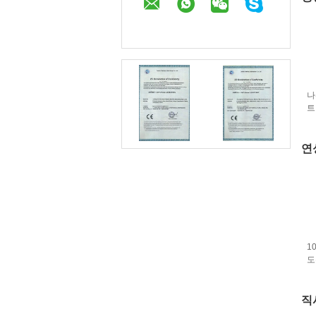
나
트
리
연
1
도
직