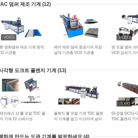
VAC 덤퍼 제조 기계
(12)
튼 방화댐퍼 제조 기계 동적
에어 덕트 댐퍼 항공기의 외장
량 조절 댐퍼 
CD 기관총
날개 기관총 VCD 기관총
VCD 감쇠기 기
HVAC 방화댐퍼 분배기 방해
사각형 도크트 플랜지 기계
(13)
테인레스 강 롤 포멀 TDC 플
플랜지 롤 포멀 기계 TDC 플랜
GI 강철 DC51
지 기계 22 스테이션
지 기계를 밟고 미끄러져 넘어
TDC 플랜지 기
지세요
팽하게 만드는 도관 기계를 발표하세요
(4)