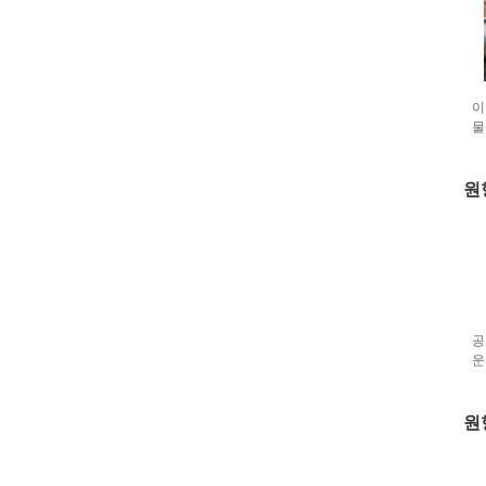
이
물
원
공
운
원