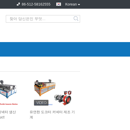
86-512-58162555
Korean
커넥터 생산
유연한 도크터 커넥터 제조 기
uct
계