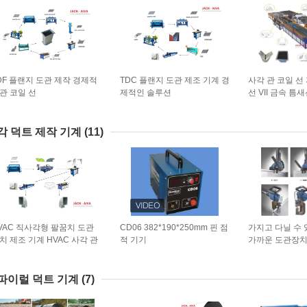
DF 플랜지 도관 제작 경제적
TDC 플랜지 도관 제조 기계 경
사각 관 코일 선
관 코일 선
제적인 솔루션
선 VII 금속 틈
각 덕트 제작 기계
(11)
VAC 직사각형 팔꿈치 도관
CD06 382*190*250mm 핀 점
가지고 다닐 수 
치 제조 기계 HVAC 사각 관
적 기기
가까운 도관장치
꿈치 제조사
럼프 재봉틀
파이럴 덕트 기계
(7)