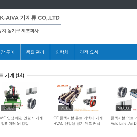
K-AIVA 기계류 CO,.LTD
장치 농기구 제조회사
장 투어
품질 관리
연락처
견적 요청
트 기계
(14)
VAC 연성 배관 연결기 기계
CE 플렉서블 듀트 커넥터 기계
플렉시블 덕트 
0 밀리미터 GI 강철
HVAC 산업용 공기 듀트 커넥
Auto Line, Air D
500x1300x1300mm
터 관절