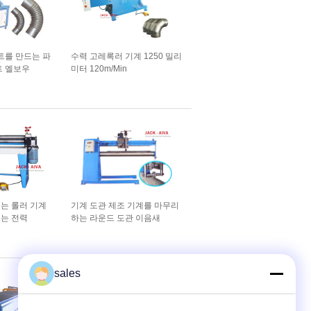
시트를 만드는 파
수력 고레록러 기계 1250 밀리
트 엘보우
미터 120m/Min
는 롤러 기계
기계 도관 제조 기계를 마무리
는 전력
하는 라운드 도관 이음새
sales